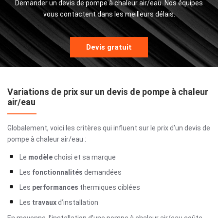
Demander un
devis de pompe à chaleur air/eau
.
Nos équipes
vous contactent dans les meilleurs délais.
Devis gratuit
Variations de prix sur un devis de pompe à chaleur
air/eau
Globalement, voici les critères qui influent sur le prix d’un
devis de
pompe à chaleur air/eau
:
Le
modèle
choisi et sa marque
Les
fonctionnalités
demandées
Les
performances
thermiques ciblées
Les
travaux
d’installation
En moyenne, l’installation d’une pompe à chaleur air/eau coûte